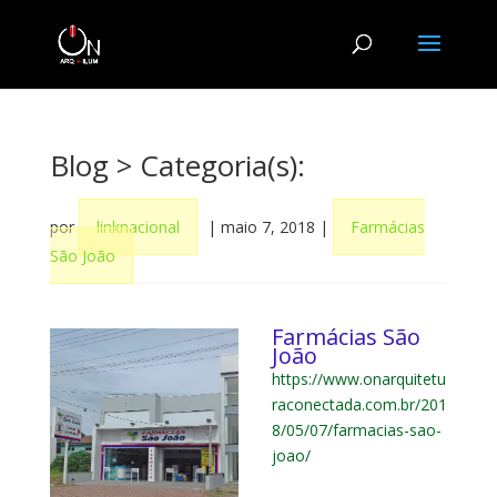
Blog
> Categoria(s):
por
linknacional
|
maio 7, 2018
|
Farmácias
São João
Farmácias São
João
https://www.onarquitetu
raconectada.com.br/201
8/05/07/farmacias-sao-
joao/