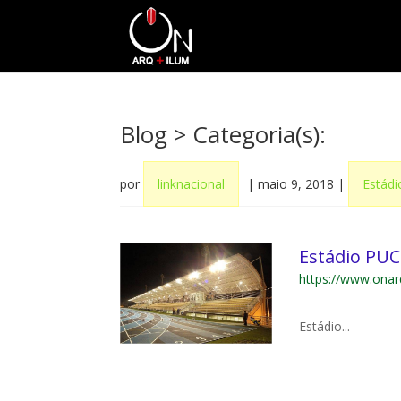
Blog
> Categoria(s):
por
linknacional
|
maio 9, 2018
|
Estád
Estádio PU
https://www.onar
Estádio...